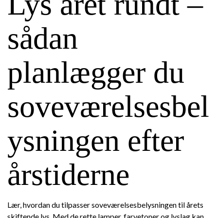
Lys året rundt –
sådan
planlægger du
soveværelsesbel
ysningen efter
årstiderne
Lær, hvordan du tilpasser soveværelsesbelysningen til årets
skiftende lys. Med de rette lamper, farvetoner og lyslag kan