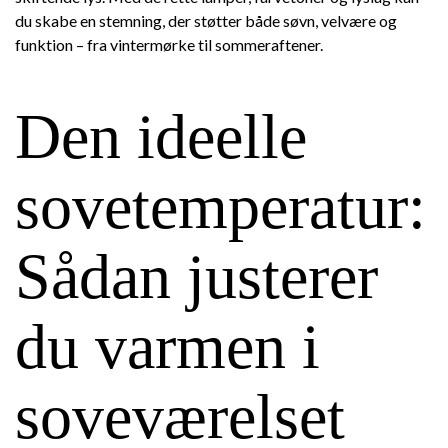
du skabe en stemning, der støtter både søvn, velvære og
funktion – fra vintermørke til sommeraftener.
Den ideelle
sovetemperatur:
Sådan justerer
du varmen i
soveværelset