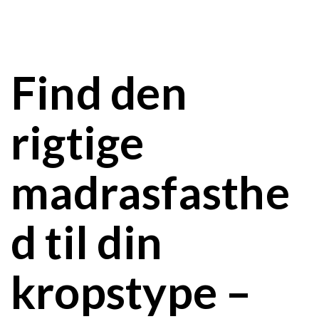
Find den
rigtige
madrasfasthe
d til din
kropstype –